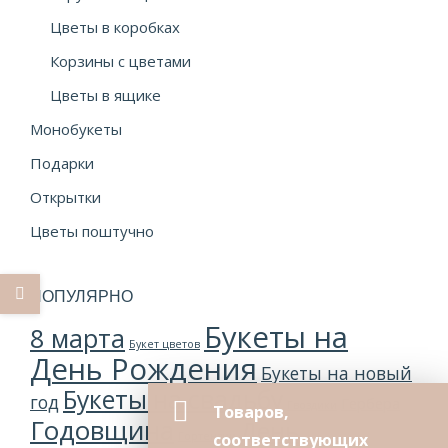
Цветы в коробках
Корзины с цветами
Цветы в ящике
Монобукеты
Подарки
Открытки
Цветы поштучно
ПОПУЛЯРНО
Букеты на
8 марта
Букет цветов
День Рождения
Букеты на новый
Букеты на свадьбу
год
Гербера
Гвоздики
Товаров,
Годовщина
День
Гортензии
соответствующих