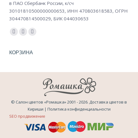
в ПАО Сбербанк России, к/сч
30101810500000000653, ИНН 470803618583, ОГРН
304470814500029, БИК 044030653
Ищите нас:
Страница
Страница
Страница
Instagram
Email
Вконтакте
открывается
открывается
открывается
КОРЗИНА
в
в
в
новом
новом
новом
окне
окне
окне
© Салон цветов «Ромашка» 2001 - 2026. Доставка цветов в
Кириши |
Политика конфиденциальности
SEO продвижение