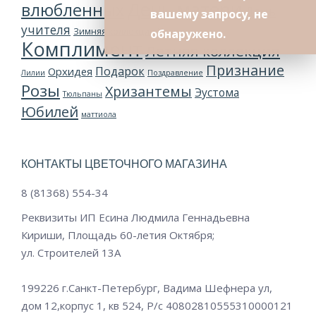
День матери
влюбленных
День
вашему запросу, не
учителя
Зимняя коллекция
Извинение
обнаружено.
Комплимент
Летняя коллекция
Признание
Подарок
Орхидея
Лилии
Поздравление
Розы
Хризантемы
Эустома
Тюльпаны
Юбилей
маттиола
КОНТАКТЫ ЦВЕТОЧНОГО МАГАЗИНА
8 (81368) 554-34
Реквизиты ИП Есина Людмила Геннадьевна
Кириши, Площадь 60-летия Октября;
ул. Строителей 13А
199226 г.Санкт-Петербург, Вадима Шефнера ул,
дом 12,корпус 1, кв 524, Р/c 40802810555310000121