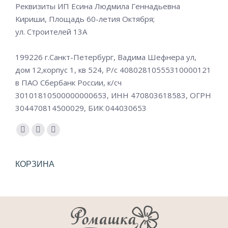
Реквизиты ИП Есина Людмила Геннадьевна
Кириши, Площадь 60-летия Октября;
ул. Строителей 13А
199226 г.Санкт-Петербург, Вадима Шефнера ул,
дом 12,корпус 1, кв 524, Р/c 40802810555310000121
в ПАО Сбербанк России, к/сч
30101810500000000653, ИНН 470803618583, ОГРН
304470814500029, БИК 044030653
Ищите нас:
Страница
Страница
Страница
Instagram
Email
Вконтакте
открывается
открывается
открывается
КОРЗИНА
в
в
в
новом
новом
новом
окне
окне
окне