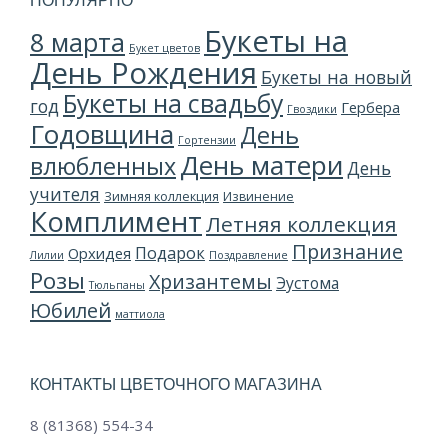
ПОПУЛЯРНО
Букеты на
8 марта
Букет цветов
День Рождения
Букеты на новый
Букеты на свадьбу
год
Гербера
Гвоздики
Годовщина
День
Гортензии
День матери
влюбленных
День
учителя
Зимняя коллекция
Извинение
Комплимент
Летняя коллекция
Признание
Подарок
Орхидея
Лилии
Поздравление
Розы
Хризантемы
Эустома
Тюльпаны
Юбилей
маттиола
КОНТАКТЫ ЦВЕТОЧНОГО МАГАЗИНА
8 (81368) 554-34